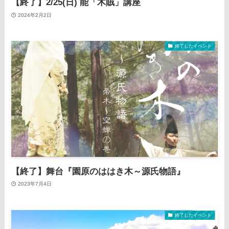
【終了】2/25(日) 能「木賊」講座
2024年2月2日
終了したイベント
【終了】舞台『園原のははき木～源氏物語』
2023年7月4日
終了したイベント