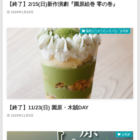
【終了】2/15(日)新作演劇『園原絵巻 零の巻』
2026年1月20日
園原ビジターセンターはゝき木館
【終了】11/23(日) 園原・木賊DAY
2025年11月5日
企画展