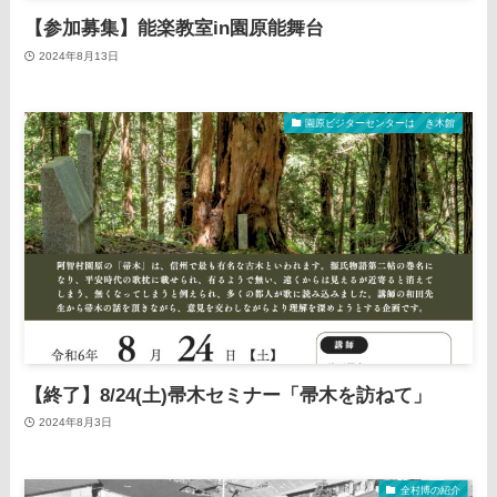
【参加募集】能楽教室in園原能舞台
2024年8月13日
園原ビジターセンターはゝき木館
【終了】8/24(土)帚木セミナー「帚木を訪ねて」
2024年8月3日
全村博の紹介