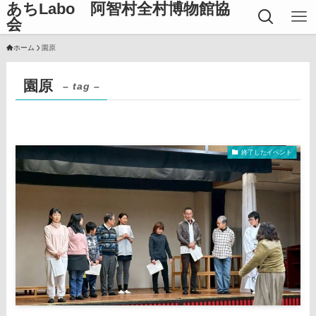
あちLabo 阿智村全村博物館協
会
ホーム
園原
園原
– tag –
終了したイベント