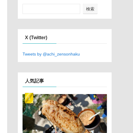
検索
X (Twitter)
Tweets by @achi_zensonhaku
人気記事