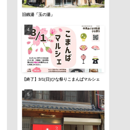
旧銭湯「玉の湯」
【終了】3/1(日)ひな祭りこまんばマルシェ