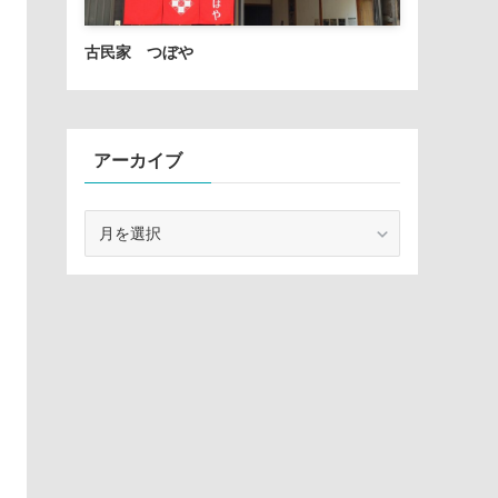
古民家 つぼや
アーカイブ
ア
ー
カ
イ
ブ