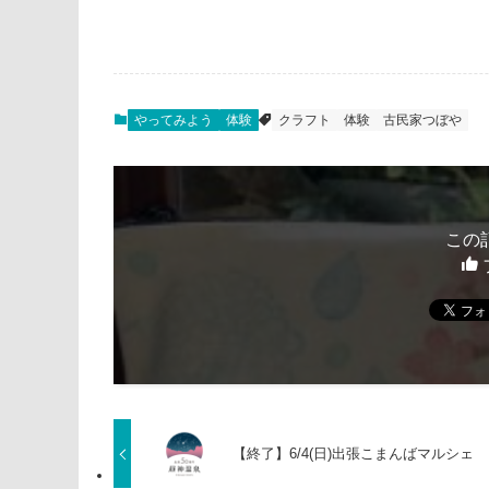
やってみよう
体験
クラフト
体験
古民家つぼや
この
【終了】6/4(日)出張こまんばマルシェ