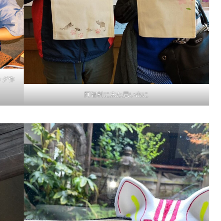
ッグ作
阿智村に来た思い出に