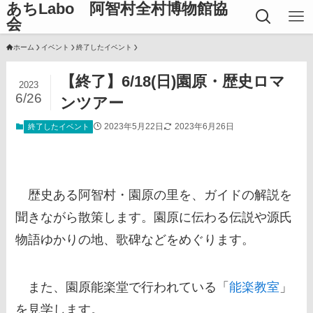
あちLabo 阿智村全村博物館協
会
ホーム
イベント
終了したイベント
【終了】6/18(日)園原・歴史ロマ
2023
6/26
ンツアー
2023年5月22日
2023年6月26日
終了したイベント
歴史ある阿智村・園原の里を、ガイドの解説を
聞きながら散策します。園原に伝わる伝説や源氏
物語ゆかりの地、歌碑などをめぐります。
また、園原能楽堂で行われている「
能楽教室
」
を見学します。