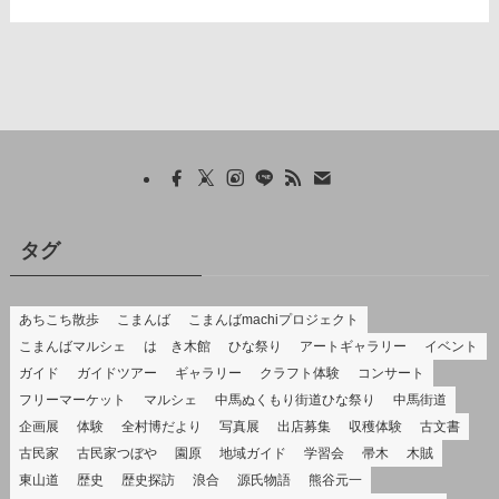
タグ
あちこち散歩
こまんば
こまんばmachiプロジェクト
こまんばマルシェ
はゝき木館
ひな祭り
アートギャラリー
イベント
ガイド
ガイドツアー
ギャラリー
クラフト体験
コンサート
フリーマーケット
マルシェ
中馬ぬくもり街道ひな祭り
中馬街道
企画展
体験
全村博だより
写真展
出店募集
収穫体験
古文書
古民家
古民家つぼや
園原
地域ガイド
学習会
帚木
木賊
東山道
歴史
歴史探訪
浪合
源氏物語
熊谷元一