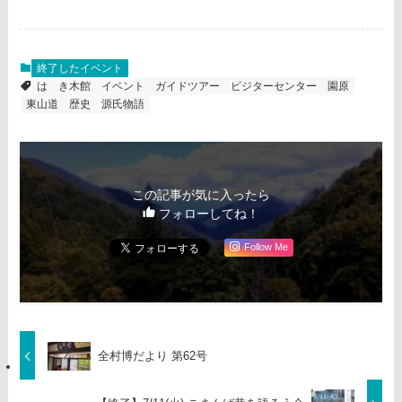
終了したイベント
はゝき木館
イベント
ガイドツアー
ビジターセンター
園原
東山道
歴史
源氏物語
この記事が気に入ったら
フォローしてね！
Follow Me
全村博だより 第62号