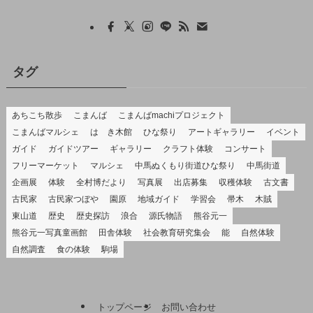
タグ
あちこち散歩
こまんば
こまんばmachiプロジェクト
こまんばマルシェ
はゝき木館
ひな祭り
アートギャラリー
イベント
ガイド
ガイドツアー
ギャラリー
クラフト体験
コンサート
フリーマーケット
マルシェ
中馬ぬくもり街道ひな祭り
中馬街道
企画展
体験
全村博だより
写真展
出店募集
収穫体験
古文書
古民家
古民家つぼや
園原
地域ガイド
学習会
帚木
木賊
東山道
歴史
歴史探訪
浪合
源氏物語
熊谷元一
熊谷元一写真童画館
田舎体験
社会教育研究集会
能
自然体験
自然調査
食の体験
駒場
トップページ
お問い合わせ