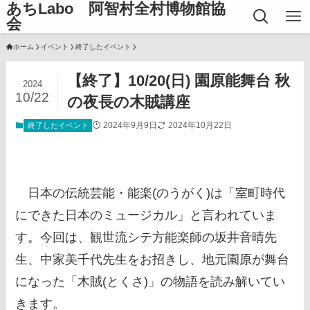
あちLabo 阿智村全村博物館協
会
ホーム
イベント
終了したイベント
【終了】10/20(日) 園原能舞台 秋
2024
10/22
の夜長の木賊講座
2024年9月9日
2024年10月22日
終了したイベント
日本の伝統芸能・能楽(のうがく)は「室町時代
にできた日本のミュージカル」と言われていま
す。今回は、観世流シテ方能楽師の坂井音晴先
生、中家美千代先生をお招きし、地元園原が舞台
になった「木賊(とくさ)」の物語を読み解いてい
きます。