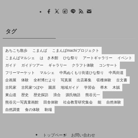
タグ
あちこち散歩
こまんば
こまんばmachiプロジェクト
こまんばマルシェ
はゝき木館
ひな祭り
アートギャラリー
イベント
ガイド
ガイドツアー
ギャラリー
クラフト体験
コンサート
フリーマーケット
マルシェ
中馬ぬくもり街道ひな祭り
中馬街道
企画展
体験
全村博だより
写真展
出店募集
収穫体験
古文書
古民家
古民家つぼや
園原
地域ガイド
学習会
帚木
木賊
東山道
歴史
歴史探訪
浪合
源氏物語
熊谷元一
熊谷元一写真童画館
田舎体験
社会教育研究集会
能
自然体験
自然調査
食の体験
駒場
トップページ
お問い合わせ