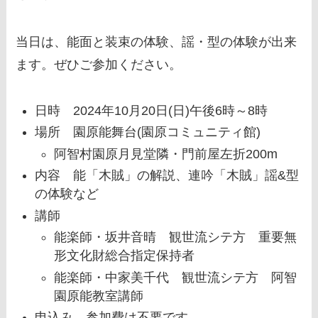
当日は、能面と装束の体験、謡・型の体験が出来
ます。ぜひご参加ください。
日時 2024年10月20日(日)午後6時～8時
場所 園原能舞台(園原コミュニティ館)
阿智村園原月見堂隣・門前屋左折200m
内容 能「木賊」の解説、連吟「木賊」謡&型
の体験など
講師
能楽師・坂井音晴 観世流シテ方 重要無
形文化財総合指定保持者
能楽師・中家美千代 観世流シテ方 阿智
園原能教室講師
申込み、参加費は不要です