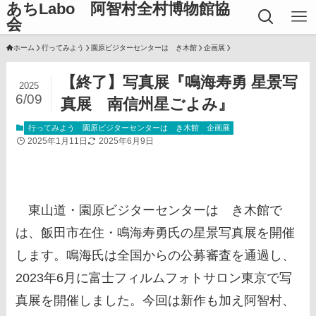
あちLabo 阿智村全村博物館協
会
ホーム
行ってみよう
園原ビジターセンターはゝき木館
企画展
【終了】写真展『鳴海寿勇 星景写
2025
6/09
真展 南信州星ごよみ』
行ってみよう
園原ビジターセンターはゝき木館
企画展
2025年1月11日
2025年6月9日
東山道・園原ビジターセンターはゝき木館で
は、飯田市在住・鳴海寿勇氏の星景写真展を開催
します。鳴海氏は全国からの公募審査を通過し、
2023年6月に富士フィルムフォトサロン東京で写
真展を開催しました。今回は新作も加え阿智村、