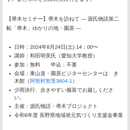
【帚木セミナー】
帚木を訪ねて
― 源氏物語第二
帖「帚木」ゆかりの地・園原 ―
日時：2024年8月24日(土) 14：00〜
講師：和田明美氏（愛知大学教授）
参加：無料 申込：不要
会場：東山道・園原ビジターセンターはゝき
木館（
阿智村智里3604-1
）
少雨決行、歩きやすい服装でお越しくださ
い。
主催：源氏物語・帚木プロジェクト
令和6年度 長野県地域発元気づくり支援金事業