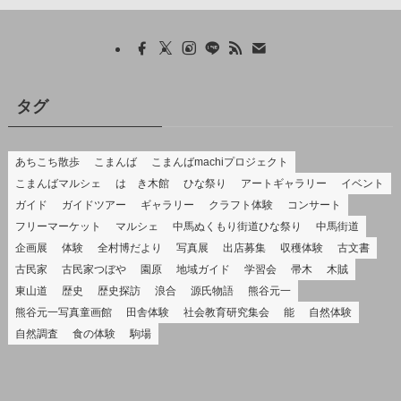
タグ
あちこち散歩
こまんば
こまんばmachiプロジェクト
こまんばマルシェ
はゝき木館
ひな祭り
アートギャラリー
イベント
ガイド
ガイドツアー
ギャラリー
クラフト体験
コンサート
フリーマーケット
マルシェ
中馬ぬくもり街道ひな祭り
中馬街道
企画展
体験
全村博だより
写真展
出店募集
収穫体験
古文書
古民家
古民家つぼや
園原
地域ガイド
学習会
帚木
木賊
東山道
歴史
歴史探訪
浪合
源氏物語
熊谷元一
熊谷元一写真童画館
田舎体験
社会教育研究集会
能
自然体験
自然調査
食の体験
駒場