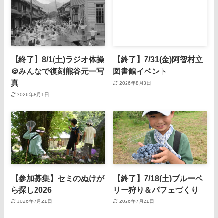
【終了】8/1(土)ラジオ体操
【終了】7/31(金)阿智村立
＠みんなで復刻熊谷元一写
図書館イベント
真
2026年8月3日
2026年8月1日
【参加募集】セミのぬけが
【終了】7/18(土)ブルーベ
ら探し2026
リー狩り＆パフェづくり
2026年7月21日
2026年7月21日