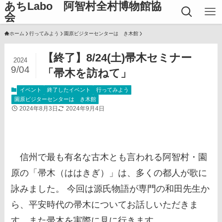
あちLabo 阿智村全村博物館協
会
ホーム
行ってみよう
園原ビジターセンターはゝき木館
【終了】8/24(土)帚木セミナー
2024
9/04
「帚木を訪ねて」
イベント
終了したイベント
行ってみよう
園原ビジターセンターはゝき木館
2024年8月3日
2024年9月4日
信州で最も有名な古木とも言われる阿智村・園
原の「帚木（ははきぎ）」は、多くの都人が歌に
詠みました。 今回は源氏物語が専門の和田先生か
ら、平安時代の帚木についてお話しいただきま
す。また帚木を実際に見に行きます。