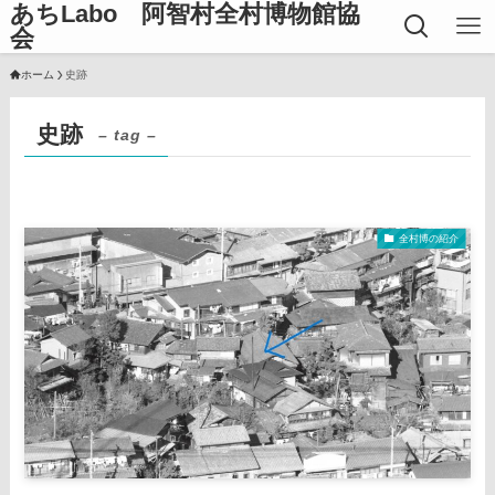
あちLabo 阿智村全村博物館協
会
ホーム
史跡
史跡
– tag –
全村博の紹介