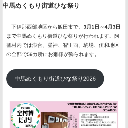
中馬ぬくもり街道ひな祭り
下伊那西部地区から飯田市で、
3月1日～4月3日
まで
中馬ぬくもり街道ひな祭りが行われます。阿
智村内では浪合、昼神、智里西、駒場、伍和地区
の全部で59カ所にお雛様が飾られます。
中馬ぬくもり街道ひな祭り2026