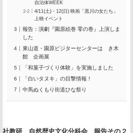
自治体WEEK
4/11(土)・12(日) 映画「黒川の女たち」
上映イベント
報告：演劇『園原絵巻 零の巻』上演しま
した
東山道・園原ビジターセンターはゝき木
館 企画展
「和菓子づくり体験」を実施しました
「白いタヌキ」の目撃情報！
中馬ぬくもり街道ひな祭り
社教研 自然歴史文化分科会 報告その２