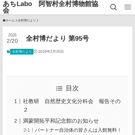
あちLabo 阿智村全村博物館協
会
ホーム
全村博だより
2026
全村博だより 第95号
2/20
2026年2月20日
全村博だより
目次
社教研 自然歴史文化分科会 報告その
２
満蒙開拓平和記念館のお知らせ
パートナー自治体の皆さんは入館無料！