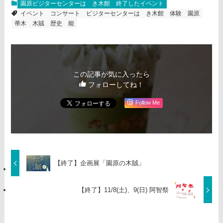
園原ビジターセンターはゝき木館
終了したイベント
イベント
コンサート
ビジターセンターはゝき木館
体験
園原
帚木
木賊
歴史
能
この記事が気に入ったら
フォローしてね！
Follow Me
【終了】企画展「園原の木賊」
【終了】11/8(土)、9(日) 阿智祭