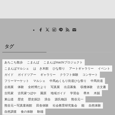
タグ
あちこち散歩
こまんば
こまんばmachiプロジェクト
こまんばマルシェ
はゝき木館
ひな祭り
アートギャラリー
イベント
ガイド
ガイドツアー
ギャラリー
クラフト体験
コンサート
フリーマーケット
マルシェ
中馬ぬくもり街道ひな祭り
中馬街道
企画展
体験
全村博だより
写真展
出店募集
収穫体験
古文書
古民家
古民家つぼや
園原
地域ガイド
学習会
帚木
木賊
東山道
歴史
歴史探訪
浪合
源氏物語
熊谷元一
熊谷元一写真童画館
田舎体験
社会教育研究集会
能
自然体験
自然調査
食の体験
駒場