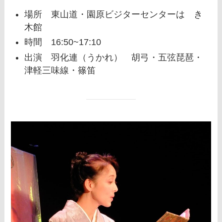
場所 東山道・園原ビジターセンターはゝき
木館
時間 16:50~17:10
出演 羽化連（うかれ） 胡弓・五弦琵琶・
津軽三味線・篠笛