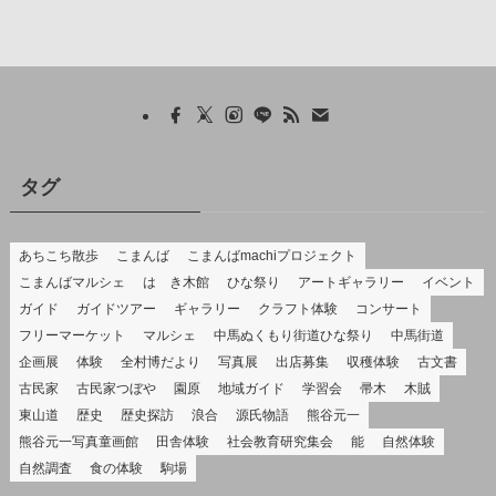
タグ
あちこち散歩
こまんば
こまんばmachiプロジェクト
こまんばマルシェ
はゝき木館
ひな祭り
アートギャラリー
イベント
ガイド
ガイドツアー
ギャラリー
クラフト体験
コンサート
フリーマーケット
マルシェ
中馬ぬくもり街道ひな祭り
中馬街道
企画展
体験
全村博だより
写真展
出店募集
収穫体験
古文書
古民家
古民家つぼや
園原
地域ガイド
学習会
帚木
木賊
東山道
歴史
歴史探訪
浪合
源氏物語
熊谷元一
熊谷元一写真童画館
田舎体験
社会教育研究集会
能
自然体験
自然調査
食の体験
駒場