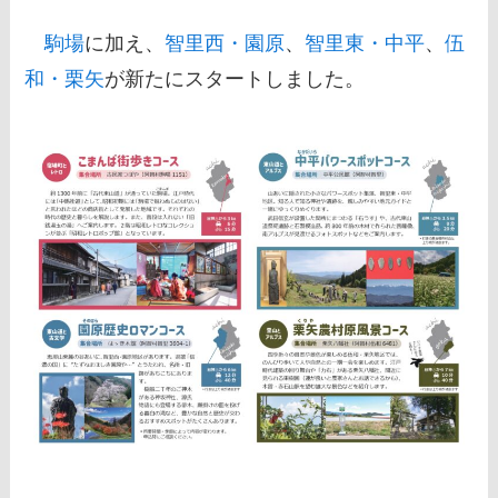
駒場
に加え、
智里西・園原
、
智里東・中平
、
伍
和・栗矢
が新たにスタートしました。