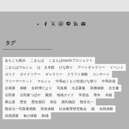
タグ
あちこち散歩
こまんば
こまんばmachiプロジェクト
こまんばマルシェ
はゝき木館
ひな祭り
アートギャラリー
イベント
ガイド
ガイドツアー
ギャラリー
クラフト体験
コンサート
フリーマーケット
マルシェ
中馬ぬくもり街道ひな祭り
中馬街道
企画展
体験
全村博だより
写真展
出店募集
収穫体験
古文書
古民家
古民家つぼや
園原
地域ガイド
学習会
帚木
木賊
東山道
歴史
歴史探訪
浪合
源氏物語
熊谷元一
熊谷元一写真童画館
田舎体験
社会教育研究集会
能
自然体験
自然調査
食の体験
駒場