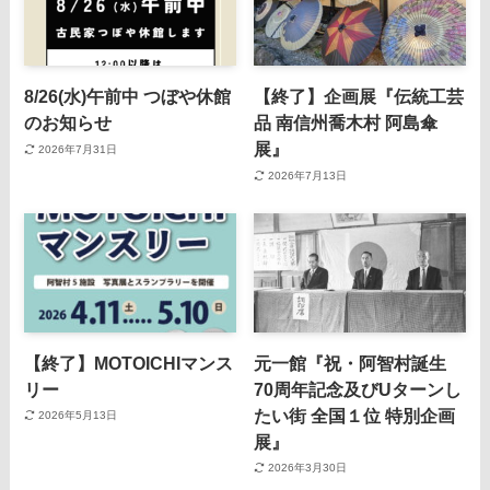
8/26(水)午前中 つぼや休館
【終了】企画展『伝統工芸
のお知らせ
品 南信州喬木村 阿島傘
展』
2026年7月31日
2026年7月13日
【終了】MOTOICHIマンス
元一館『祝・阿智村誕生
リー
70周年記念及びUターンし
たい街 全国１位 特別企画
2026年5月13日
展』
2026年3月30日