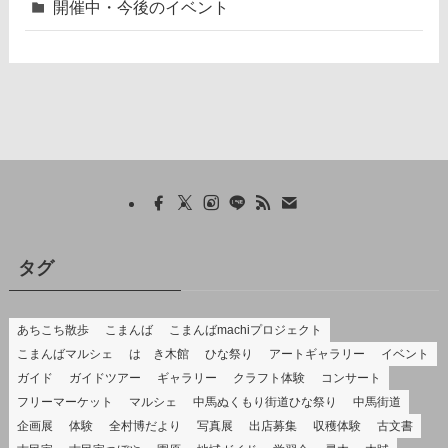
開催中・今後のイベント
タグ
あちこち散歩
こまんば
こまんばmachiプロジェクト
こまんばマルシェ
はゝき木館
ひな祭り
アートギャラリー
イベント
ガイド
ガイドツアー
ギャラリー
クラフト体験
コンサート
フリーマーケット
マルシェ
中馬ぬくもり街道ひな祭り
中馬街道
企画展
体験
全村博だより
写真展
出店募集
収穫体験
古文書