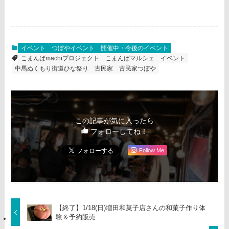
イベント
つぼやイベント
開催中・今後のイベント
こまんばmachiプロジェクト
こまんばマルシェ
イベント
中馬ぬくもり街道ひな祭り
古民家
古民家つぼや
この記事が気に入ったら
フォローしてね！
Follow Me
【終了】1/18(日)増田和菓子店さんの和菓子作り体
験＆予約販売