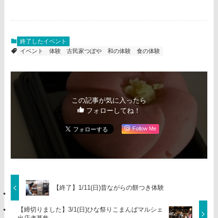
終了したイベント
イベント
体験
古民家つぼや
和の体験
食の体験
この記事が気に入ったら
フォローしてね！
Follow Me
【終了】1/11(日)昔ながらの餅つき体験
【締切りました】3/1(日)ひな祭りこまんばマルシェ