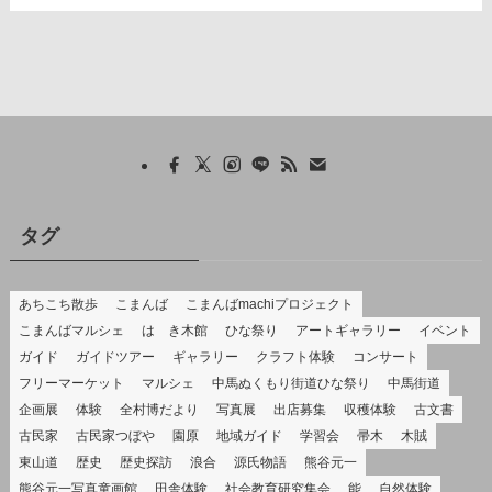
タグ
あちこち散歩
こまんば
こまんばmachiプロジェクト
こまんばマルシェ
はゝき木館
ひな祭り
アートギャラリー
イベント
ガイド
ガイドツアー
ギャラリー
クラフト体験
コンサート
フリーマーケット
マルシェ
中馬ぬくもり街道ひな祭り
中馬街道
企画展
体験
全村博だより
写真展
出店募集
収穫体験
古文書
古民家
古民家つぼや
園原
地域ガイド
学習会
帚木
木賊
東山道
歴史
歴史探訪
浪合
源氏物語
熊谷元一
熊谷元一写真童画館
田舎体験
社会教育研究集会
能
自然体験