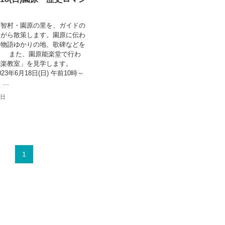
智村・園原の里を、ガイドの
ながら散策します。園原に伝わ
氏物語ゆかりの地、歌碑などを
。 また、園原能楽堂で行わ
能楽教室」を見学します。
3年6月18日(日) 午前10時～
...
2日
1