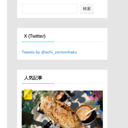
検索
X (Twitter)
Tweets by @achi_zensonhaku
人気記事