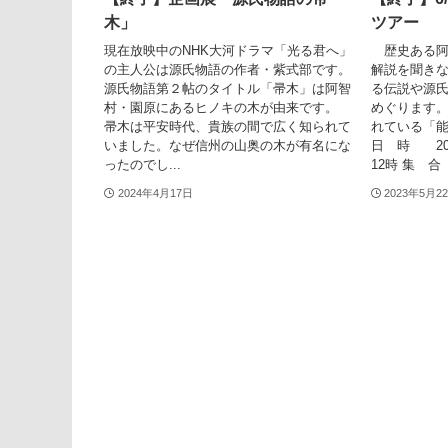
木」
ツアー
現在放映中のNHK大河ドラマ「光る君へ」
歴史ある阿
の主人公は源氏物語の作者・紫式部です。
解説を聞き
源氏物語第２帖のタイトル「帚木」は阿智
る伝説や源
村・園原にあるヒノキの木が由来です。
めぐります
帚木は平安時代、貴族の間で広く知られて
れている「
いました。なぜ信州の山奥の木が有名にな
日 時 202
ったのでし...
12時 集 合 
2024年4月17日
2023年5月2