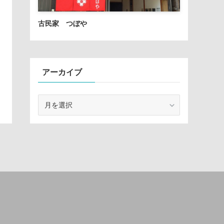
古民家 つぼや
アーカイブ
ア
ー
カ
イ
ブ