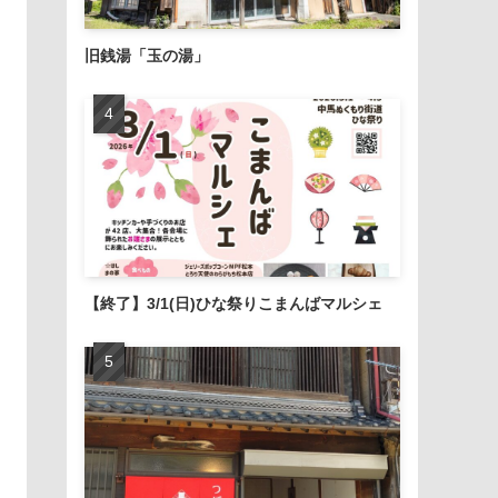
旧銭湯「玉の湯」
【終了】3/1(日)ひな祭りこまんばマルシェ