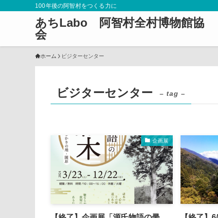
100年後の阿智村をつくる力に
あちLabo 阿智村全村博物館協
会
ホーム
ビジターセンター
ビジターセンター
– tag –
企画展
【終了】企画展「源氏物語の帚
【終了】6