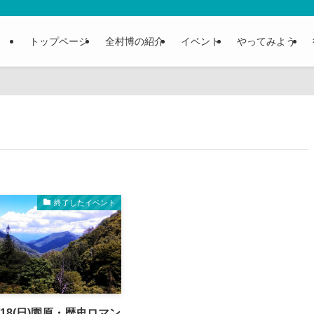
トップページ
全村博の紹介
イベント
やってみよう
終了したイベント
/18(日)園原・歴史ロマン