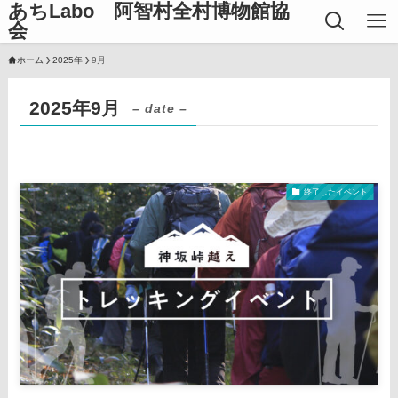
あちLabo 阿智村全村博物館協
会
ホーム
2025年
9月
2025年9月
– date –
終了したイベント