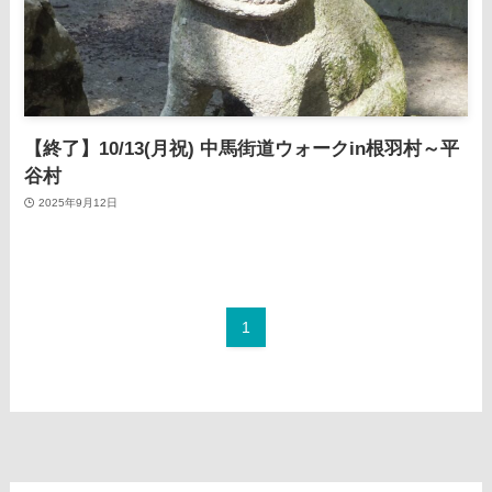
【終了】10/13(月祝) 中馬街道ウォークin根羽村～平
谷村
2025年9月12日
1