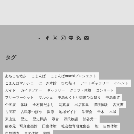
タグ
あちこち散歩
こまんば
こまんばmachiプロジェクト
こまんばマルシェ
はゝき木館
ひな祭り
アートギャラリー
イベント
ガイド
ガイドツアー
ギャラリー
クラフト体験
コンサート
フリーマーケット
マルシェ
中馬ぬくもり街道ひな祭り
中馬街道
企画展
体験
全村博だより
写真展
出店募集
収穫体験
古文書
古民家
古民家つぼや
園原
地域ガイド
学習会
帚木
木賊
東山道
歴史
歴史探訪
浪合
源氏物語
熊谷元一
熊谷元一写真童画館
田舎体験
社会教育研究集会
能
自然体験
自然調査
食の体験
駒場