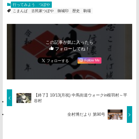
行ってみよう
つぼや
こまんば
古民家つぼや
御城印
歴史
駒場
この記事が気に入ったら
フォローしてね！
Follow Me
【終了】10/13(月祝) 中馬街道ウォークin根羽村～平
谷村
全村博だより 第90号