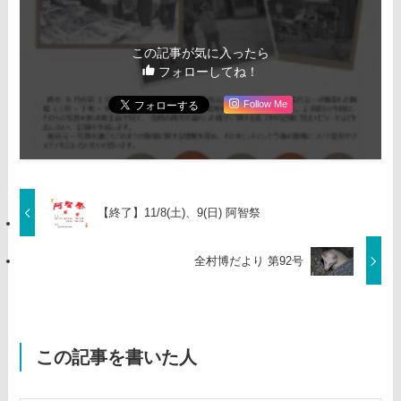
この記事が気に入ったら
フォローしてね！
Follow Me
【終了】11/8(土)、9(日) 阿智祭
全村博だより 第92号
この記事を書いた人