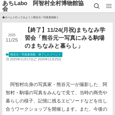
あちLabo 阿智村全村博物館協
会
ホーム
行ってみよう
熊谷元一写真童画館
【終了】11/24(月祝)まちなみ学
2025
習会「熊谷元一写真にみる駒場
11/25
のまちなみと暮らし」
熊谷元一写真童画館
終了したイベント
2025年11月17日
2025年11月25日
阿智村出身の写真家・熊谷元一が撮影した、阿
智村・駒場の写真をみんなで見て、当時の商売や
暮らしの様子、記憶に残るエピソードなどを出し
合うワークショップを開催します。また、今後の