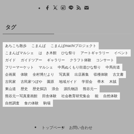
タグ
あちこち散歩
こまんば
こまんばmachiプロジェクト
こまんばマルシェ
はゝき木館
ひな祭り
アートギャラリー
イベント
ガイド
ガイドツアー
ギャラリー
クラフト体験
コンサート
フリーマーケット
マルシェ
中馬ぬくもり街道ひな祭り
中馬街道
企画展
体験
全村博だより
写真展
出店募集
収穫体験
古文書
古民家
古民家つぼや
園原
地域ガイド
学習会
帚木
木賊
東山道
歴史
歴史探訪
浪合
源氏物語
熊谷元一
熊谷元一写真童画館
田舎体験
社会教育研究集会
能
自然体験
自然調査
食の体験
駒場
トップページ
お問い合わせ