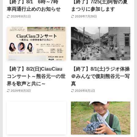
【終了】8/1 6時～7時
【終了】7/25(土)阿智の夏
車両通行止めのお知らせ
まつりに参加します
2026年8月1日
2026年7月29日
【終了】8/2(日)CiauCiau
【終了】8/1(土)ラジオ体操
コンサート～熊谷元一の世
＠みんなで復刻熊谷元一写
界を歌声と共に～
真
2026年8月3日
2026年8月1日