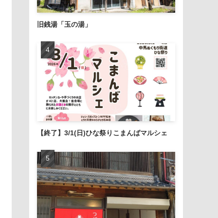
旧銭湯「玉の湯」
【終了】3/1(日)ひな祭りこまんばマルシェ