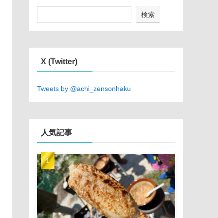
検索
X (Twitter)
Tweets by @achi_zensonhaku
人気記事