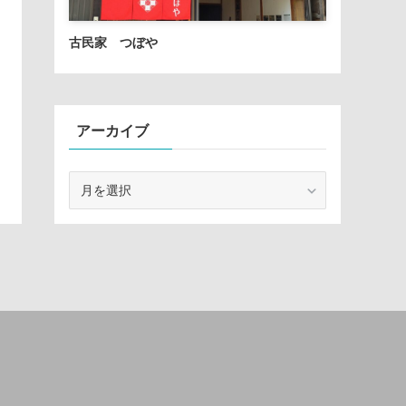
古民家 つぼや
アーカイブ
ア
ー
カ
イ
ブ