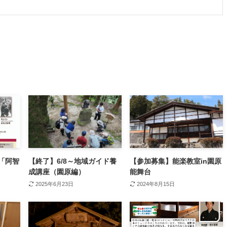
「阿智
【終了】6/8～地域ガイド養
【参加募集】能楽教室in園原
成講座（園原編）
能舞台
2025年6月23日
2024年8月15日