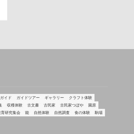
ガイド
ガイドツアー
ギャラリー
クラフト体験
集
収穫体験
古文書
古民家
古民家つぼや
園原
教育研究集会
能
自然体験
自然調査
食の体験
駒場