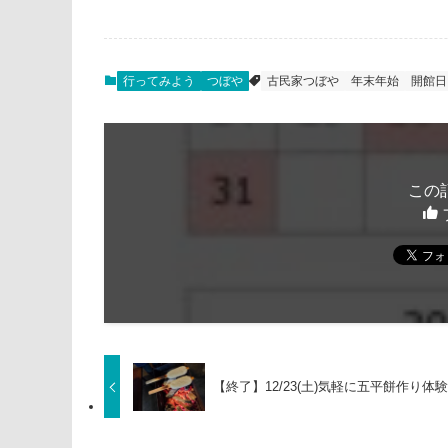
行ってみよう
つぼや
古民家つぼや
年末年始
開館日
この
【終了】12/23(土)気軽に五平餅作り体験