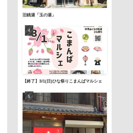
旧銭湯「玉の湯」
【終了】3/1(日)ひな祭りこまんばマルシェ