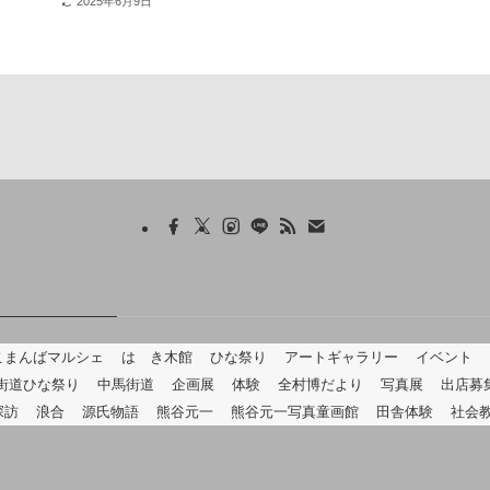
2025年6月9日
こまんばマルシェ
はゝき木館
ひな祭り
アートギャラリー
イベント
街道ひな祭り
中馬街道
企画展
体験
全村博だより
写真展
出店募
探訪
浪合
源氏物語
熊谷元一
熊谷元一写真童画館
田舎体験
社会