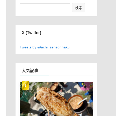
検索
X (Twitter)
Tweets by @achi_zensonhaku
人気記事