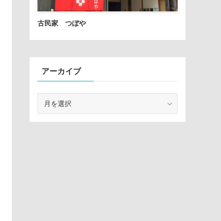
古民家 つぼや
アーカイブ
ア
ー
カ
イ
ブ