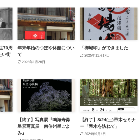
生70周
年末年始のつぼや休館につい
「御城印」ができました
たい街
て
2025年11月17日
2026年1月28日
【終了】写真展『鳴海寿勇
【終了】8/24(土)帚木セミナ
星景写真展 南信州星ごよ
ー「帚木を訪ねて」
み』
2024年9月4日