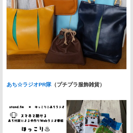
あち☆ラジオPR隊
（プチプラ服飾雑貨）