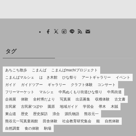
タグ
あちこち散歩
こまんば
こまんばmachiプロジェクト
こまんばマルシェ
はゝき木館
ひな祭り
アートギャラリー
イベント
ガイド
ガイドツアー
ギャラリー
クラフト体験
コンサート
フリーマーケット
マルシェ
中馬ぬくもり街道ひな祭り
中馬街道
企画展
体験
全村博だより
写真展
出店募集
収穫体験
古文書
古民家
古民家つぼや
園原
地域ガイド
学習会
帚木
木賊
東山道
歴史
歴史探訪
浪合
源氏物語
熊谷元一
熊谷元一写真童画館
田舎体験
社会教育研究集会
能
自然体験
自然調査
食の体験
駒場