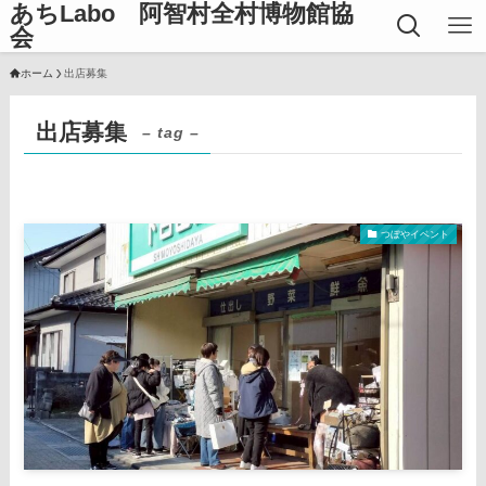
あちLabo 阿智村全村博物館協
会
ホーム
出店募集
出店募集
– tag –
つぼやイベント