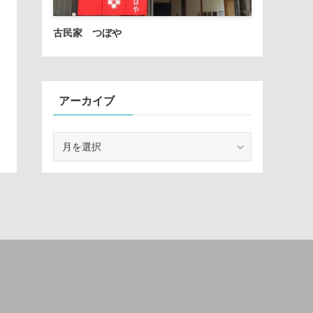
古民家 つぼや
アーカイブ
ア
ー
カ
イ
ブ