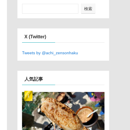
検索
X (Twitter)
Tweets by @achi_zensonhaku
人気記事