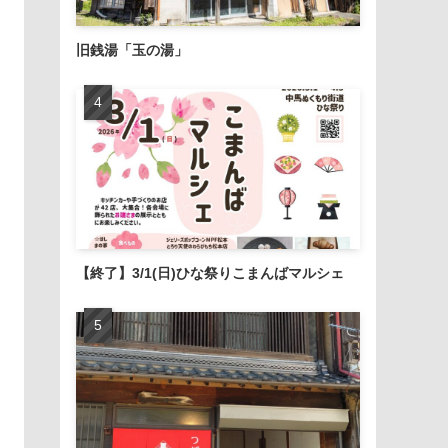
旧銭湯「玉の湯」
【終了】3/1(日)ひな祭りこまんばマルシェ