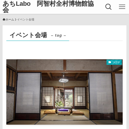
あちLabo 阿智村全村博物館協
会
ホーム
イベント会場
イベント会場
– tag –
つぼや