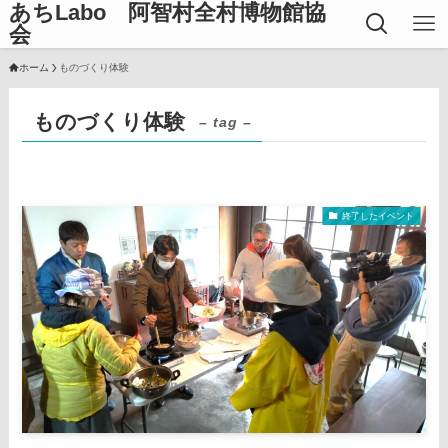
あちLabo 阿智村全村博物館協
会
ホーム
ものづくり体験
ものづくり体験
– tag –
終了したイベント