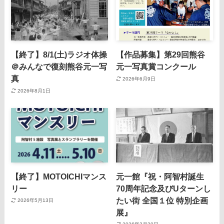
【終了】8/1(土)ラジオ体操
【作品募集】第29回熊谷
＠みんなで復刻熊谷元一写
元一写真賞コンクール
真
2026年6月9日
2026年8月1日
【終了】MOTOICHIマンス
元一館『祝・阿智村誕生
リー
70周年記念及びUターンし
たい街 全国１位 特別企画
2026年5月13日
展』