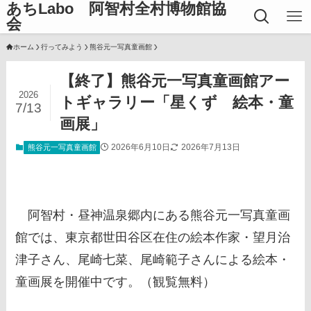
あちLabo 阿智村全村博物館協
会
ホーム
行ってみよう
熊谷元一写真童画館
【終了】熊谷元一写真童画館アー
2026
トギャラリー「星くず 絵本・童
7/13
画展」
2026年6月10日
2026年7月13日
熊谷元一写真童画館
阿智村・昼神温泉郷内にある熊谷元一写真童画
館では、東京都世田谷区在住の絵本作家・望月治
津子さん、尾崎七菜、尾崎範子さんによる絵本・
童画展を開催中です。（観覧無料）