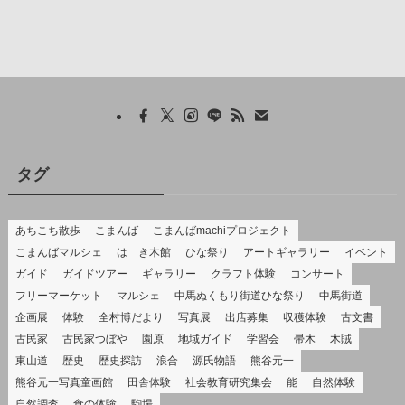
タグ
あちこち散歩
こまんば
こまんばmachiプロジェクト
こまんばマルシェ
はゝき木館
ひな祭り
アートギャラリー
イベント
ガイド
ガイドツアー
ギャラリー
クラフト体験
コンサート
フリーマーケット
マルシェ
中馬ぬくもり街道ひな祭り
中馬街道
企画展
体験
全村博だより
写真展
出店募集
収穫体験
古文書
古民家
古民家つぼや
園原
地域ガイド
学習会
帚木
木賊
東山道
歴史
歴史探訪
浪合
源氏物語
熊谷元一
熊谷元一写真童画館
田舎体験
社会教育研究集会
能
自然体験
自然調査
食の体験
駒場