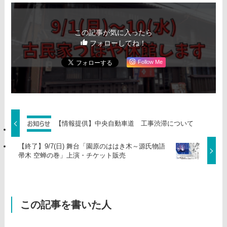
この記事が気に入ったら
フォローしてね！
Follow Me
【情報提供】中央自動車道 工事渋滞について
【終了】9/7(日) 舞台「園原のははき木～源氏物語
帚木 空蝉の巻」上演・チケット販売
この記事を書いた人