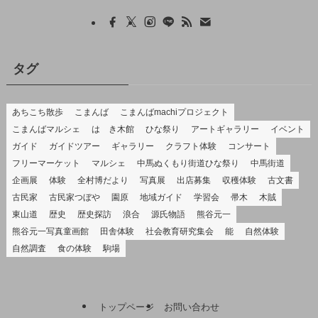
タグ
あちこち散歩
こまんば
こまんばmachiプロジェクト
こまんばマルシェ
はゝき木館
ひな祭り
アートギャラリー
イベント
ガイド
ガイドツアー
ギャラリー
クラフト体験
コンサート
フリーマーケット
マルシェ
中馬ぬくもり街道ひな祭り
中馬街道
企画展
体験
全村博だより
写真展
出店募集
収穫体験
古文書
古民家
古民家つぼや
園原
地域ガイド
学習会
帚木
木賊
東山道
歴史
歴史探訪
浪合
源氏物語
熊谷元一
熊谷元一写真童画館
田舎体験
社会教育研究集会
能
自然体験
自然調査
食の体験
駒場
トップページ
お問い合わせ