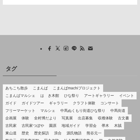
タグ
あちこち散歩
こまんば
こまんばmachiプロジェクト
こまんばマルシェ
はゝき木館
ひな祭り
アートギャラリー
イベント
ガイド
ガイドツアー
ギャラリー
クラフト体験
コンサート
フリーマーケット
マルシェ
中馬ぬくもり街道ひな祭り
中馬街道
企画展
体験
全村博だより
写真展
出店募集
収穫体験
古文書
古民家
古民家つぼや
園原
地域ガイド
学習会
帚木
木賊
東山道
歴史
歴史探訪
浪合
源氏物語
熊谷元一